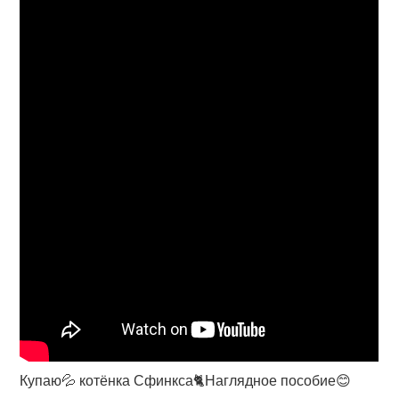
Купаю💦 котёнка Сфинкса🐈Наглядное пособие😊