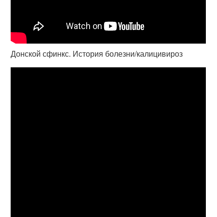
Донской сфинкс. История болезни/калицивироз