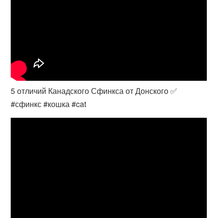
5 отличий Канадского Сфинкса от Донского ✅
#сфинкс #кошка #cat