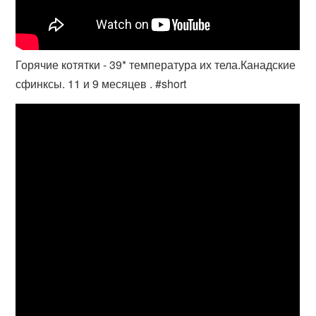
Горячие котятки - 39* температура их тела.Канадские
сфинксы. 11 и 9 месяцев . #short