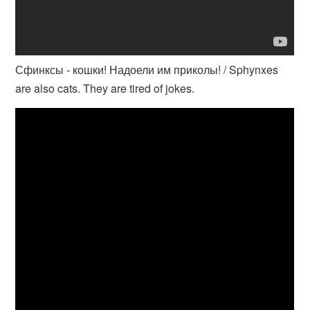
Сфинксы - кошки! Надоели им приколы! / Sphynxes
are also cats. They are tired of jokes.