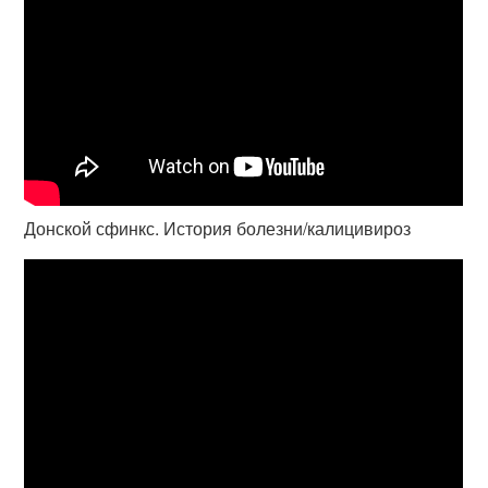
Донской сфинкс. История болезни/калицивироз