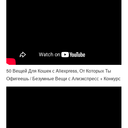
50 Вещей Для Кошек с Aliexpress, От Которых Ты
Офигеешь / Безумные Вещи с Алиэкспресс + Конкурс