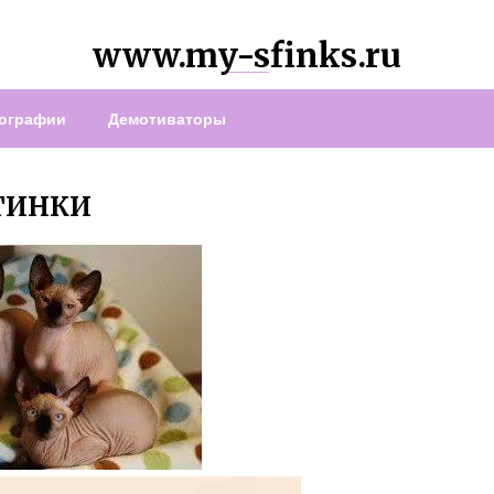
www.my-sfinks.ru
ографии
Демотиваторы
ТИНКИ