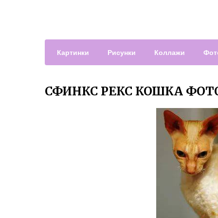
Картинки
Рисунки
Коллажи
Фот
СФИНКС РЕКС КОШКА ФОТ