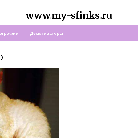
www.my-sfinks.ru
ографии
Демотиваторы
О