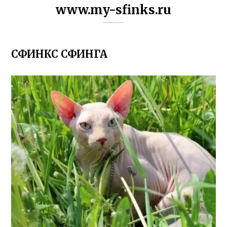
www.my-sfinks.ru
СФИНКС СФИНГА