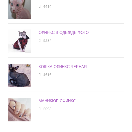
4414
СФИНКС В ОДЕЖДЕ ФОТО
5284
КОШКА СФИНКС ЧЕРНАЯ
4616
МАНИКЮР СФИНКС
2098