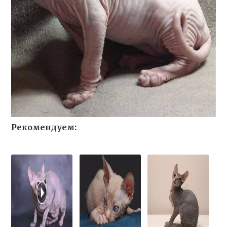
Рекомендуем: