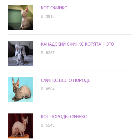
КОТ СФИНКС
3915
КАНАДСКИЙ СФИНКС КОТЯТА ФОТО
8287
СФИНКС ВСЕ О ПОРОДЕ
8584
КОТ ПОРОДЫ СФИНКС
5243