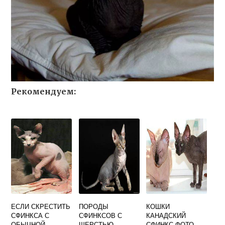
Рекомендуем:
ЕСЛИ СКРЕСТИТЬ
ПОРОДЫ
КОШКИ
СФИНКСА С
СФИНКСОВ С
КАНАДСКИЙ
ОБЫЧНОЙ
ШЕРСТЬЮ
СФИНКС ФОТО