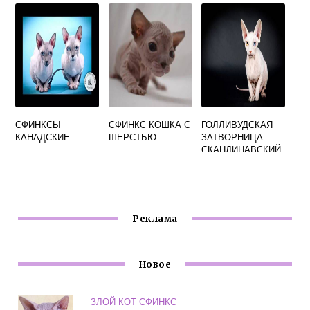
СФИНКСЫ
СФИНКС КОШКА С
ГОЛЛИВУДСКАЯ
КАНАДСКИЕ
ШЕРСТЬЮ
ЗАТВОРНИЦА
СКАНДИНАВСКИЙ
СФИНКС
Реклама
Новое
ЗЛОЙ КОТ СФИНКС