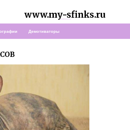
www.my-sfinks.ru
ографии
Демотиваторы
СОВ