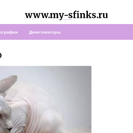
www.my-sfinks.ru
ографии
Демотиваторы
О