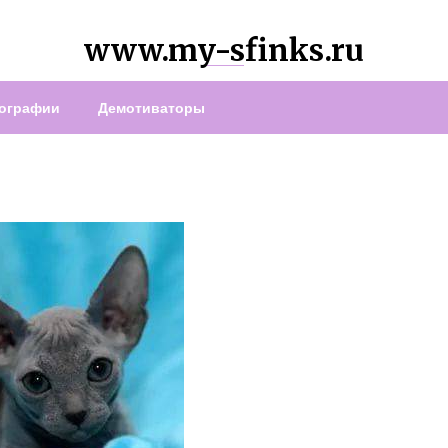
www.my-sfinks.ru
ографии
Демотиваторы