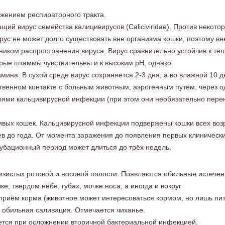
ажением респираторного тракта.
ий вирус семейства калицивирусов (Caliciviridae). Против некото
ус не может долго существовать вне организма кошки, поэтому в
ником распространения вируса. Вирус сравнительно устойчив к теп
рые штаммы чувствительны и к высоким рН, однако
ина. В сухой среде вирус сохраняется 2-3 дня, а во влажной 10 д
твенном контакте с больным животным, аэрогенным путём, через 
лями кальцивирусной инфекции (при этом они необязательно пере
ивых кошек. Кальцивирусной инфекции подвержены кошки всех воз
цев до года. От момента заражения до появления первых клиническ
кубационный период может длиться до трёх недель.
изистых ротовой и носовой полости. Появляются обильные истечен
ке, твердом нёбе, губах, мочке носа, а иногда и вокруг
 приём корма (животное может интересоваться кормом, но лишь пит
 обильная саливация. Отмечается чиханье.
ется при осложнении вторичной бактериальной инфекцией.