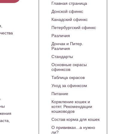
Главная страница
Донской сфинкс
Канадский сфинкс
я,
Петербургский сфинкс
чества
Различия
Дончак и Питер.
Различия
Стандарты
Основные окрасы
сфинксов
Таблица окрасов
м
Уход за сфинксом
Питание
е
Кормление кошек и
ены
котят. Рекомендации
кошководов
ажения
Состав корма для кошек
раста,
О прививках...а нужно
ли?