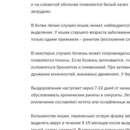
и на слизистой оболочке появляются белый налет,
затруднен.
В более лёгких случаях кошка чихает, наблюдаетс
выделения. У кошек старшего возраста заболевани
только одним признаком – ринитом (воспаление сл
В некоторых случаях болезнь может сопровождать
появляются поносы. Если болезнь затягивается, т
осложняться бронхитом и пневмонией. При затяжн
дрожании конечностей, манежных движениях. У б
Выздоровление наступает через 7-10 дней от нача
обусловливать хронические риниты и синуситы. Ле
исключение составляют котята или ослабленные ж
Большинство кошек, перенесших острую форму заб
выделять вирус в течение 9-19 месяцев после вызд
мочой, калом, спермой. В стрессовых ситуациях (б