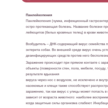
Панлейкопения
Панлейкопения (чумка, инфекционный гастроэнтери
остро протекающая болезнь. Название болезни про
лейкоцитов (белых кровяных телец) в крови животн
Возбудитель – ДНК-содержащий вирус семейства па
энтерита собак. Во внешней среде вирус очень ус
дезинфицирующих средств против него бесполезн
Заражение происходит при прямом контакте с зар
объекты (поверхности стен, пола, мебели, посуду, 
результате вдыхания
вируса через нос с воздухом, не исключено и вну
насекомые и клещи также способствуют распрост
заражению, так как вирус с улицы может попасть 
зависит от возраста животного: наиболее восприимч
когда защитные силы организма слабеют. Инкубацио