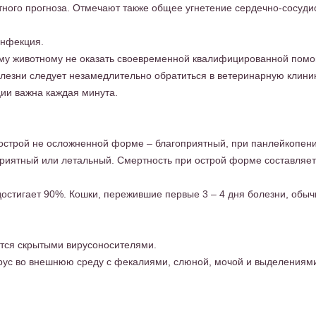
тного прогноза. Отмечают также общее угнетение сердечно-сосуди
инфекция.
ному животному не оказать своевременной квалифицированной пом
олезни следует незамедлительно обратиться в ветеринарную клини
ции важна каждая минута.
острой не осложненной форме – благоприятный, при панлейкопени
иятный или летальный. Смертность при острой форме составляет
 достигает 90%. Кошки, пережившие первые 3 – 4 дня болезни, обыч
тся скрытыми вирусоносителями.
рус во внешнюю среду с фекалиями, слюной, мочой и выделениями