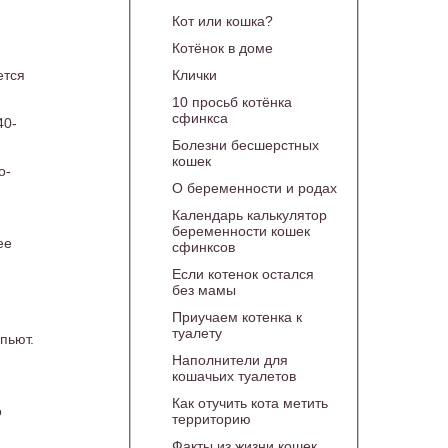
Кот или кошка?
Котёнок в доме
Клички
ается
10 просьб котёнка
сфинкса
40-
Болезни бесшерстных
кошек
о-
О беременности и родах
Календарь калькулятор
беременности кошек
ее
сфинксов
Если котенок остался
без мамы
Приучаем котенка к
туалету
пьют.
Наполнители для
кошачьих туалетов
Как отучить кота метить
о
территорию
Факты из жизни кошек