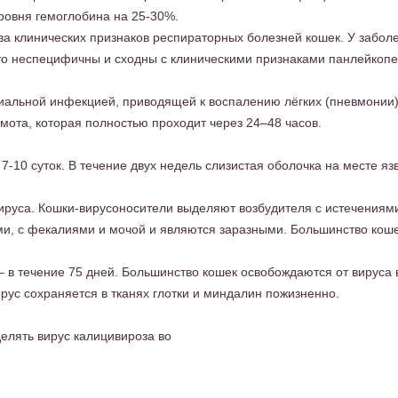
ровня гемоглобина на 25-30%.
тва клинических признаков респираторных болезней кошек. У забол
сто неспецифичны и сходны с клиническими признаками панлейкоп
иальной инфекцией, приводящей к воспалению лёгких (пневмонии)
мота, которая полностью проходит через 24–48 часов.
-10 суток. В течение двух недель слизистая оболочка на месте яз
ируса. Кошки-вирусоносители выделяют возбудителя с истечениям
ми, с фекалиями и мочой и являются заразными. Большинство кош
– в течение 75 дней. Большинство кошек освобождаются от вируса 
рус сохраняется в тканях глотки и миндалин пожизненно.
делять вирус калицивироза во