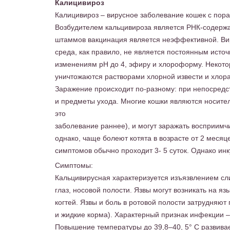
Калицивироз
Калицивироз – вирусное заболевание кошек с пор
Возбудителем кальцивироза является РНК-содержащ
штаммов вакцинация является неэффективной. Вир
среда, как правило, не является постоянным источ
изменениям рН до 4, эфиру и хлороформу. Некото
уничтожаются растворами хлорной извести и хлорам
Заражение происходит по-разному: при непосредс
и предметы ухода. Многие кошки являются носите
это
заболевание раннее), и могут заражать восприимч
однако, чаще болеют котята в возрасте от 2 меся
симптомов обычно проходит 3- 5 суток. Однако ин
Симптомы:
Кальцивирусная характеризуется изъязвлением сл
глаз, носовой полости. Язвы могут возникать на язы
когтей. Язвы и боль в ротовой полости затрудняют
и жидкие корма). Характерный признак инфекции –
Повышение температуры до 39,8–40, 5° С развива