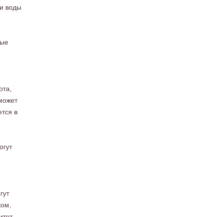
 и воды
ные
ота,
 может
тся в
огут
гут
ком,
итет