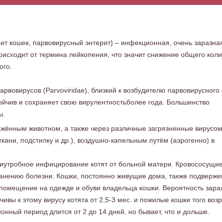
т кошек, парвовирусный энтерит) – инфекционная, очень заразна
исходит от термина лейкопения, что значит снижение общего коли
ого.
рвовирусов (Parvoviridae), близкий к возбудителю парвовирусного
тойчив и сохраняет свою вирулентностьболее года. Большинство
ы.
ажённым животном, а также через различные загрязненные вирусо
ткани, подстилку и др.), воздушно-капельным путём (аэрогенно) в
триутробное инфицирование котят от больной матери. Кровососущи
ранению болезни. Кошки, постоянно живущие дома, также подверж
в помещение на одежде и обуви владельца кошки. Вероятность зар
ивы к этому вирусу котята от 2,5-3 мес. и пожилые кошки того воз
нный период длится от 2 до 14 дней, но бывает, что и дольше.