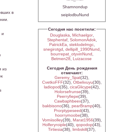
Shamnondup
евших в
seiplodbuNund
ении.
Сегодня нас посетили:
 и
Douglaska
,
Michaelgor
,
Stephentaf
,
SolomonAdok
,
PatrickEa
,
steklodelmgc
,
snegirotgd
,
dellipill_1990Nund
,
bourrepat_otyvinNund
,
в
Betmen28
,
Luizacose
Сегодня День рождения
и из
отмечают:
ек
Geremy_Spat
(32)
,
CvetkoFFF
(32)
,
Otbelivuyu
(30)
,
ladiopod
(35)
,
cicaGlicype
(42)
,
в
Holorsefrunse
(39)
,
Peerryfiepe
(39)
,
Cawbaphbeex
(37)
,
bakbisono
(36)
,
pearBramp
(40)
,
Prorptypeseed
(43)
,
hoorrymoobe
(38)
,
Vomiisolley
(39)
,
Marat1956
(39)
,
Holferyroiple
(40)
,
qopodop
(43)
,
Tirtiesia
(38)
,
limbskill
(37)
,