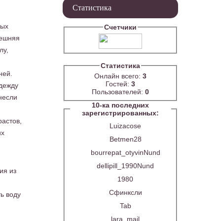
Статистика
рых
Счетчики
нешняя
лу,
Статистика
ней.
Онлайн всего:
3
Гостей:
3
одежду
Пользователей:
0
несли
10-ка последних
зарегистрированных:
растов,
Luizacose
их
Betmen28
bourrepat_otyvinNund
dellipill_1990Nund
ия из
1980
Сфинксли
ь воду
Tab
lara_mail