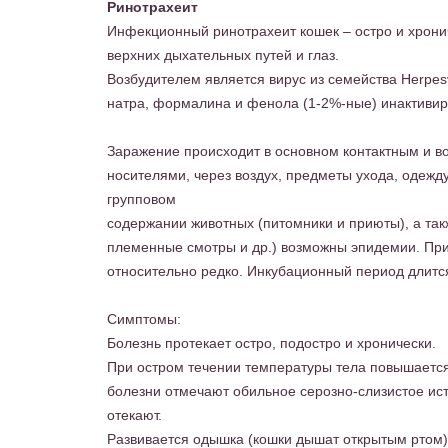
Ринотрахеит
Инфекционный ринотрахеит кошек – остро и хрон
верхних дыхательных путей и глаз.
Возбудителем является вирус из семейства Herpesv
натра, формалина и фенола (1-2%-ные) инактивир
Заражение происходит в основном контактным и в
носителями, через воздух, предметы ухода, одежд
групповом
содержании животных (питомники и приюты), а та
племенные смотры и др.) возможны эпидемии. Пр
относительно редко. Инкубационный период длится
Симптомы:
Болезнь протекает остро, подостро и хронически.
При остром течении температуры тела повышается 
болезни отмечают обильное серозно-слизистое исте
отекают.
Развивается одышка (кошки дышат открытым ртом),