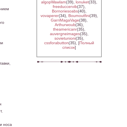
algopWawlam
(39)
,
lonuket
(33)
,
freeduccervib
(37)
,
ением
Bornoriesoabs
(40)
,
vovaperer
(34)
,
Boumoutfini
(39)
,
GarriMagaVage
(38)
,
ого
Arthurwoub
(36)
,
theamericanr
(35)
,
auvergneimages
(35)
,
sovietunioni
(35)
,
ли
cssforabutton
(35)
, [
Полный
список
]
тавки,
и
т,
и носа