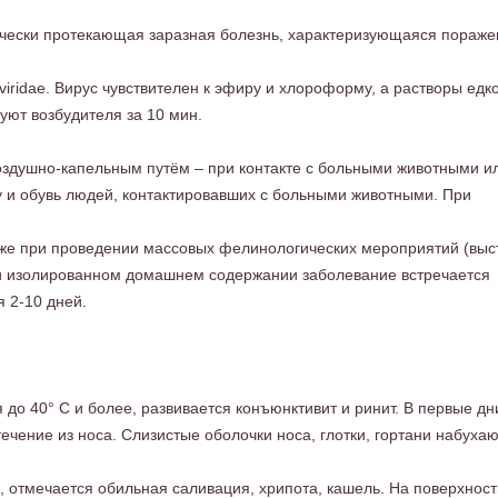
ически протекающая заразная болезнь, характеризующаяся пораж
iridae. Вирус чувствителен к эфиру и хлороформу, а растворы едк
уют возбудителя за 10 мин.
оздушно-капельным путём – при контакте с больными животными и
у и обувь людей, контактировавших с больными животными. При
кже при проведении массовых фелинологических мероприятий (выс
и изолированном домашнем содержании заболевание встречается
 2-10 дней.
до 40° С и более, развивается конъюнктивит и ринит. В первые дн
чение из носа. Слизистые оболочки носа, глотки, гортани набухаю
 отмечается обильная саливация, хрипота, кашель. На поверхност