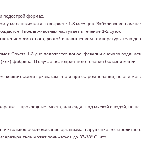
 и подострой формах.
м у маленьких котят в возрасте 1-3 месяцев. Заболевание начин
тощаются. Гибель животных наступает в течение 1-2 суток.
гнетением животного, рвотой и повышением температуры тела до 
ьют. Спустя 1-3 дня появляется понос, фекалии сначала водянист
 (или) фибрина. В случае благоприятного течения болезни кошки
же клиническими признакам, что и при остром течении, но они мен
радке – прохладные, места, или сидят над миской с водой, но не 
значительное обезвоживание организма, нарушение электролитног
мпература тела может понижаться до 37-38° С, что