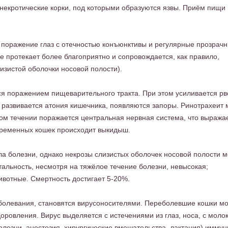
 некротические корки, под которыми образуются язвы. Приём пищи
я поражение глаз с отечностью конъюнктивы и регулярные прозрач
е протекает более благоприятно и сопровождается, как правило,
изистой оболочки носовой полости).
ся поражением пищеварительного тракта. При этом усиливается рв
о развивается атония кишечника, появляются запоры. Ринотрахеит
ом течении поражается центральная нервная система, что выражае
еременных кошек происходит выкидыш.
ла болезни, однако некрозы слизистых оболочек носовой полости м
тальность, несмотря на тяжёлое течение болезни, невысокая;
ивотные. Смертность достигает 5-20%.
олевания, становятся вирусоносителями. Переболевшие кошки мо
оровления. Вирус выделяется с истечениями из глаз, носа, с моло
олезни, анестезия, хирургические вмешательства, лактация) иммун