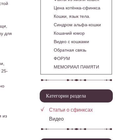
стой
Цена котёнка-сфинкса
Кошки, язык тела.
Синдром альфа-кошки
ощи,
Кошачий юмор
ку для
Видео с кошками
Обратная связь
ФОРУМ
и,
МЕМОРИАЛ ПАМЯТИ
 25-
но
Категории раздела
Статьи о сфинксах
 из
Видео