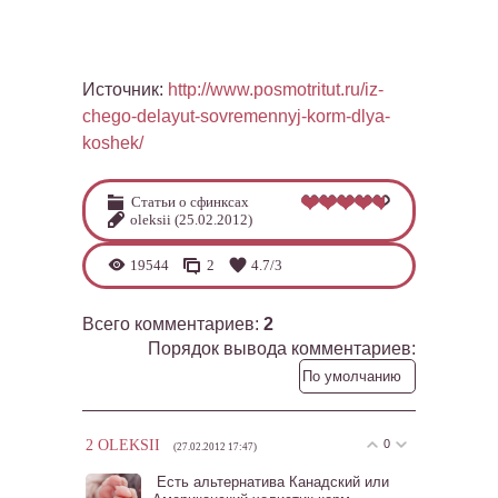
Источник
:
http://www.posmotritut.ru/iz-
chego-delayut-sovremennyj-korm-dlya-
koshek/
Статьи о сфинксах
oleksii
(25.02.2012)
19544
2
4.7
/
3
Всего комментариев
:
2
Порядок вывода комментариев:
2
OLEKSII
0
(27.02.2012 17:47)
Есть альтернатива Канадский или