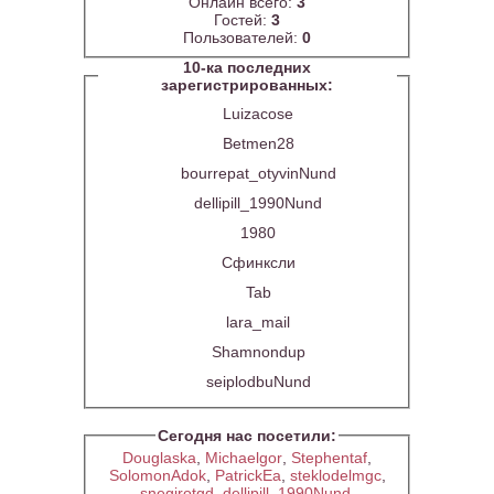
Онлайн всего:
3
Гостей:
3
Пользователей:
0
10-ка последних
зарегистрированных:
Luizacose
Betmen28
bourrepat_otyvinNund
dellipill_1990Nund
1980
Сфинксли
Tab
lara_mail
Shamnondup
seiplodbuNund
Сегодня нас посетили:
Douglaska
,
Michaelgor
,
Stephentaf
,
SolomonAdok
,
PatrickEa
,
steklodelmgc
,
snegirotgd
,
dellipill_1990Nund
,