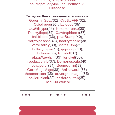
bourrepat_otyvinNund
,
Betmen28
,
Luizacose
Сегодня День рождения отмечают:
Geremy_Spat
(32)
,
CvetkoFFF
(32)
,
Otbelivuyu
(30)
,
ladiopod
(35)
,
cicaGlicype
(42)
,
Holorsefrunse
(39)
,
Peerryfiepe
(39)
,
Cawbaphbeex
(37)
,
bakbisono
(36)
,
pearBramp
(40)
,
Prorptypeseed
(43)
,
hoorrymoobe
(38)
,
Vomiisolley
(39)
,
Marat1956
(39)
,
Holferyroiple
(40)
,
qopodop
(43)
,
Tirtiesia
(38)
,
limbskill
(37)
,
algopWawlam
(39)
,
lonuket
(33)
,
freeduccervib
(37)
,
Bornoriesoabs
(40)
,
vovaperer
(34)
,
Boumoutfini
(39)
,
GarriMagaVage
(38)
,
Arthurwoub
(36)
,
theamericanr
(35)
,
auvergneimages
(35)
,
sovietunioni
(35)
,
cssforabutton
(35)
,
[
Полный список
]
+