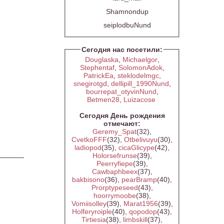
Shamnondup
seiplodbuNund
Сегодня нас посетили:
Douglaska
,
Michaelgor
,
Stephentaf
,
SolomonAdok
,
PatrickEa
,
steklodelmgc
,
snegirotgd
,
dellipill_1990Nund
,
bourrepat_otyvinNund
,
Betmen28
,
Luizacose
Сегодня День рождения
отмечают:
Geremy_Spat
(32)
,
CvetkoFFF
(32)
,
Otbelivuyu
(30)
,
ladiopod
(35)
,
cicaGlicype
(42)
,
Holorsefrunse
(39)
,
Peerryfiepe
(39)
,
Cawbaphbeex
(37)
,
bakbisono
(36)
,
pearBramp
(40)
,
Prorptypeseed
(43)
,
hoorrymoobe
(38)
,
Vomiisolley
(39)
,
Marat1956
(39)
,
Holferyroiple
(40)
,
qopodop
(43)
,
Tirtiesia
(38)
,
limbskill
(37)
,