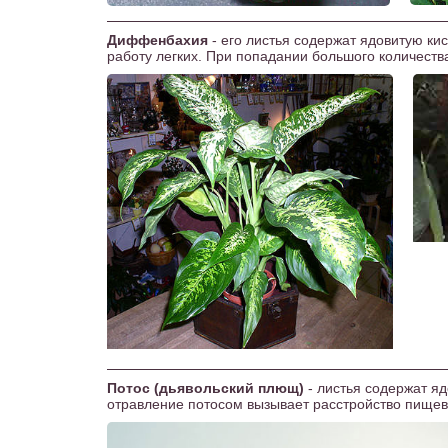
Диффенбахия
- его листья содержат ядовитую ки
работу легких. При попадании большого количеств
Потос (дьявольский плющ)
- листья содержат я
отравление потосом вызывает расстройство пище