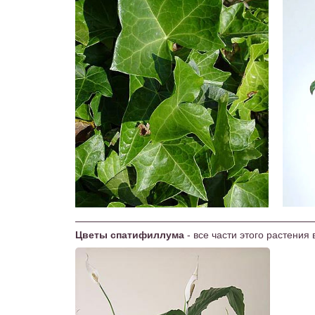
Цветы спатифиллума
- все части этого растения