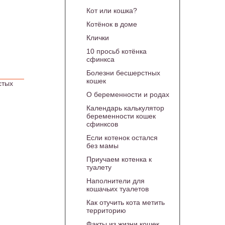
Кот или кошка?
Котёнок в доме
Клички
10 просьб котёнка
сфинкса
Болезни бесшерстных
кошек
стых
О беременности и родах
Календарь калькулятор
беременности кошек
сфинксов
Если котенок остался
без мамы
Приучаем котенка к
туалету
Наполнители для
кошачьих туалетов
Как отучить кота метить
территорию
Факты из жизни кошек