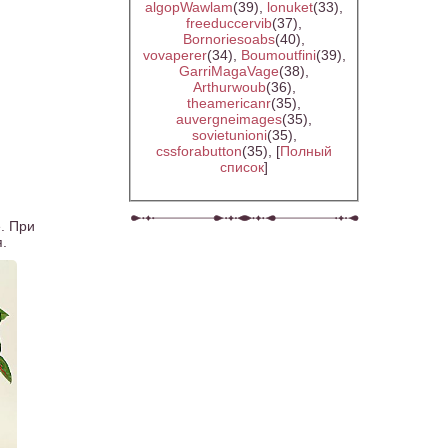
algopWawlam
(39)
,
lonuket
(33)
,
freeduccervib
(37)
,
Bornoriesoabs
(40)
,
vovaperer
(34)
,
Boumoutfini
(39)
,
GarriMagaVage
(38)
,
Arthurwoub
(36)
,
theamericanr
(35)
,
auvergneimages
(35)
,
sovietunioni
(35)
,
cssforabutton
(35)
, [
Полный
список
]
. При
я.