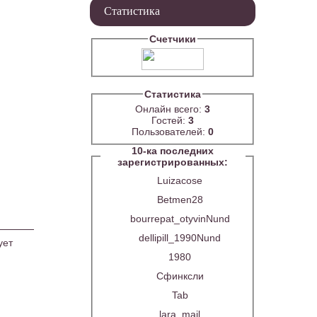
Статистика
Счетчики
Статистика
Онлайн всего:
3
Гостей:
3
Пользователей:
0
10-ка последних
зарегистрированных:
Luizacose
Betmen28
bourrepat_otyvinNund
dellipill_1990Nund
ует
1980
Сфинксли
Tab
lara_mail