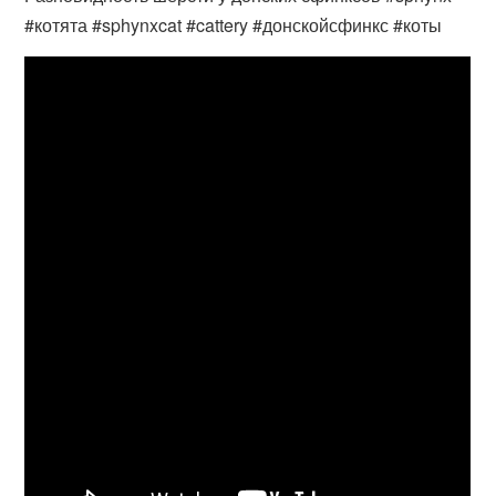
#котята #sphynxcat #cattery #донскойсфинкс #коты