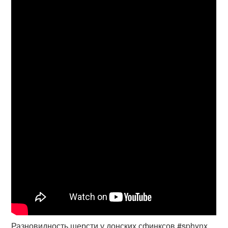
Разновидность шерсти у донских сфинксов #sphynx