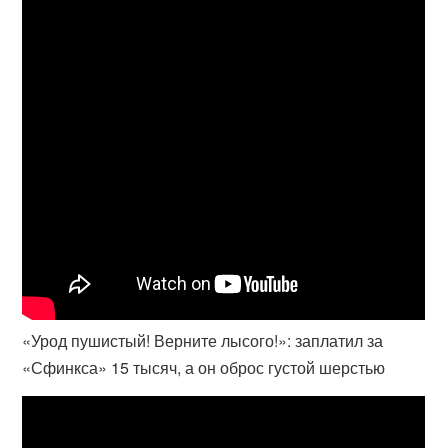
«Урод пушистый! Верните лысого!»: заплатил за
«Сфинкса» 15 тысяч, а он оброс густой шерстью