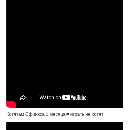
Котятам Сфинкса 3 месяца💋играть не хотят!