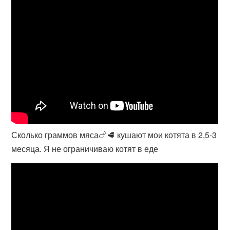
Сколько граммов мяса🍗🥩 кушают мои котята в 2,5-3
месяца. Я не ограничиваю котят в еде