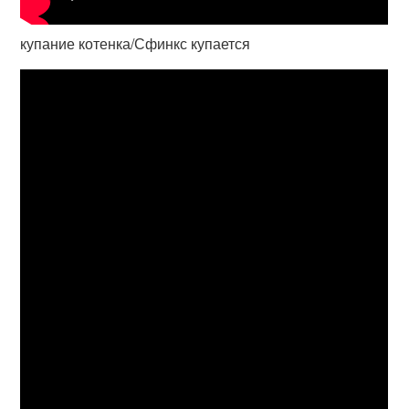
купание котенка/Сфинкс купается