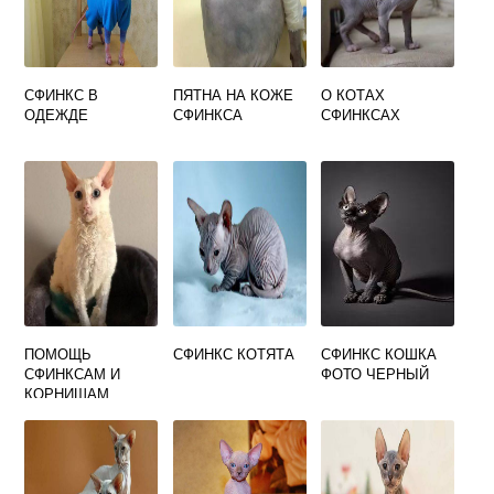
СФИНКС В
ПЯТНА НА КОЖЕ
О КОТАХ
ОДЕЖДЕ
СФИНКСА
СФИНКСАХ
ПОМОЩЬ
СФИНКС КОТЯТА
СФИНКС КОШКА
СФИНКСАМ И
ФОТО ЧЕРНЫЙ
КОРНИШАМ