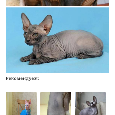
Рекомендуем: