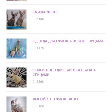
СФИНКС ФОТО
5438
ОДЕЖДА ДЛЯ СФИНКСА ВЯЗАТЬ СПИЦАМИ
1175
КОМБИНЕЗОН ДЛЯ СФИНКСА СВЯЗАТЬ
СПИЦАМИ
6598
ЛЫСЫЙ КОТ СФИНКС ФОТО
3120