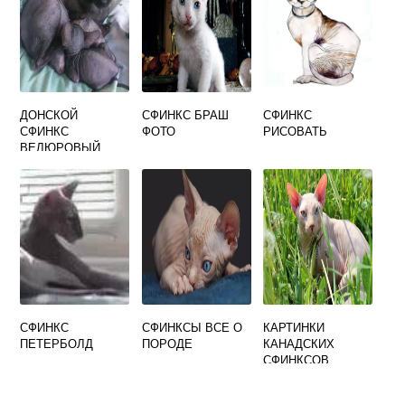
ДОНСКОЙ
СФИНКС БРАШ
СФИНКС
СФИНКС
ФОТО
РИСОВАТЬ
ВЕЛЮРОВЫЙ
ФОТО
СФИНКС
СФИНКСЫ ВСЕ О
КАРТИНКИ
ПЕТЕРБОЛД
ПОРОДЕ
КАНАДСКИХ
СФИНКСОВ