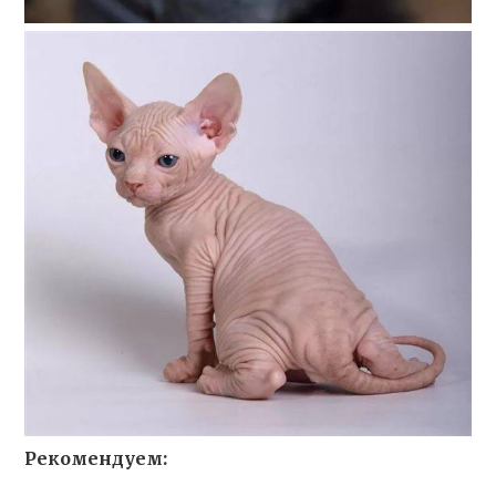
Рекомендуем: