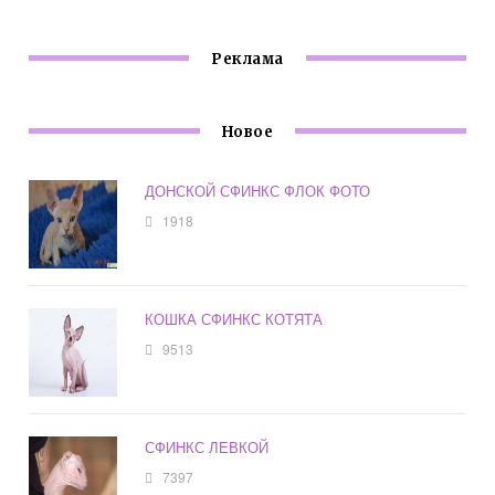
Реклама
Новое
ДОНСКОЙ СФИНКС ФЛОК ФОТО
1918
КОШКА СФИНКС КОТЯТА
9513
СФИНКС ЛЕВКОЙ
7397