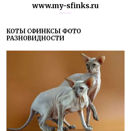
www.my-sfinks.ru
КОТЫ СФИНКСЫ ФОТО
РАЗНОВИДНОСТИ