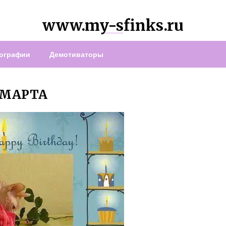
www.my-sfinks.ru
ографии
Демотиваторы
 МАРТА